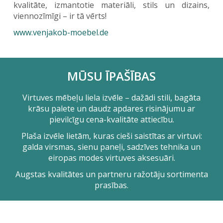
kvalitāte, izmantotie materiāli, stils un dizains,
viennozīmīgi – ir tā vērts!
www.venjakob-moebel.de
MŪSU ĪPAŠĪBAS
Virtuves mēbeļu liela izvēle – dažādi stili, bagāta
krāsu palete un daudz apdares risinājumu ar
pievilcīgu cena-kvalitāte attiecību.
Plaša izvēle lietām, kuras cieši saistītas ar virtuvi:
galda virsmas, sienu paneļi, sadzīves tehnika un
eiropas modes virtuves aksesuāri.
Augstas kvalitātes un partneru ražotāju sortimenta
prasības.