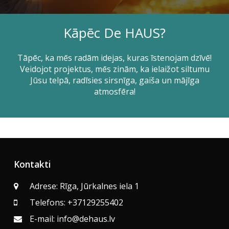
Kāpēc De HAUS?
Tāpēc, ka mēs radām idejas, kuras īstenojam dzīvē!
Veidojot projektus, mēs zinām, ka ielaižot siltumu
Jūsu telpā, radīsies sirsnīga, gaiša un mājīga
atmosfēra!
Kontakti
Adrese: Rīga, Jūrkalnes iela 1
Telefons: +37129255402
E-mail: info@dehaus.lv