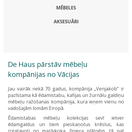
MĒBELES
AKSESUĀRI
De Haus pārstāv mēbeļu
kompānijas no Vācijas
Jau vairāk nekā 70 gadus, kompānija „Venjakob” ir
pazīstama kā ēdamistabu, kafijas un žurnālu galdiņu
mēbeļu ražošanas kompānija, kura ieņem vienu no
vadošajām lomām Eiropā.
Ēdamistabas mēbeļu kolekcijas sevī ietver
ēdamgaldus un tiem pieskaņotus krēslus, kas
izgatavoti no masīvkoka, finiera plātnēm, tā pat