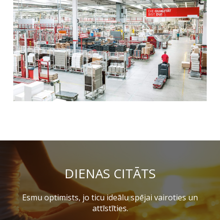
DIENAS CITĀTS
Esmu optimists, jo ticu ideālu spējai vairoties un
attīstīties.