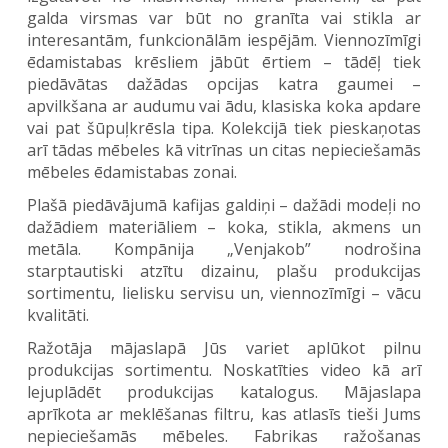
galda virsmas var būt no granīta vai stikla ar
interesantām, funkcionālām iespējām. Viennozīmīgi
ēdamistabas krēsliem jābūt ērtiem – tādēļ tiek
piedāvātas dažādas opcijas katra gaumei –
apvilkšana ar audumu vai ādu, klasiska koka apdare
vai pat šūpuļkrēsla tipa. Kolekcijā tiek pieskaņotas
arī tādas mēbeles kā vitrīnas un citas nepieciešamās
mēbeles ēdamistabas zonai.
Plašā piedāvājumā kafijas galdiņi – dažādi modeļi no
dažādiem materiāliem – koka, stikla, akmens un
metāla. Kompānija „Venjakob” nodrošina
starptautiski atzītu dizainu, plašu produkcijas
sortimentu, lielisku servisu un, viennozīmīgi – vācu
kvalitāti.
Ražotāja mājaslapā Jūs variet aplūkot pilnu
produkcijas sortimentu. Noskatīties video kā arī
lejuplādēt produkcijas katalogus. Mājaslapa
aprīkota ar meklēšanas filtru, kas atlasīs tieši Jums
nepieciešamās mēbeles. Fabrikas ražošanas