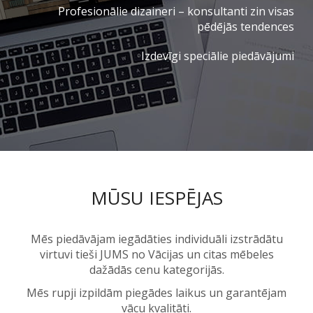
Profesionālie dizaineri – konsultanti zin visas
pēdējās tendences
Izdevīgi speciālie piedāvājumi
MŪSU IESPĒJAS
Mēs piedāvājam iegādāties individuāli izstrādātu
virtuvi tieši JUMS no Vācijas un citas mēbeles
dažādās cenu kategorijās.
Mēs rupji izpildām piegādes laikus un garantējam
vācu kvalitāti.