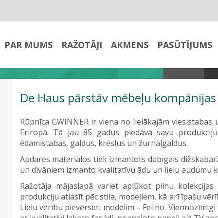
PAR MUMS
RAŽOTĀJI
AKMENS
PASŪTĪJUMS
De Haus pārstāv mēbeļu kompānijas 
Rūpnīca GWINNER ir viena no lielākajām viesistaba
Eriropā. Tā jau 85 gadus piedāvā savu produkciju 
ēdamistabas, galdus, krēslus un žurnālgaldus.
Apdares materiālos tiek izmantots dabīgais dižskabārža
un divāniem izmanto kvalitatīvu ādu un lielu audumu k
Ražotāja mājaslapā variet aplūkot pilnu kolekcijas 
produkciju atlasīt pēc stila, modeļiem, kā arī īpašu vērī
Lielu vērību pievērsiet modelim – Felino. Viennozīmīgi