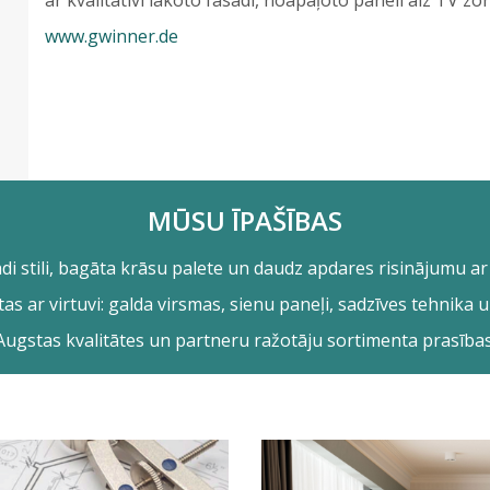
ar kvalitatīvi lakoto fasādi, noapaļoto paneli aiz TV zo
www.gwinner.de
MŪSU ĪPAŠĪBAS
ādi stili, bagāta krāsu palete un daudz apdares risinājumu ar p
tītas ar virtuvi: galda virsmas, sienu paneļi, sadzīves tehnik
Augstas kvalitātes un partneru ražotāju sortimenta prasības