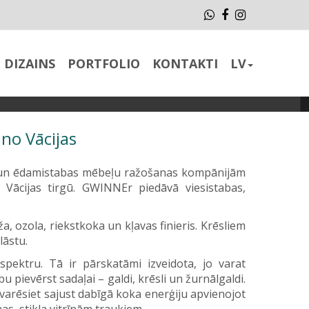
Whatsapp
Facebook
Instagram
DIZAINS
PORTFOLIO
KONTAKTI
LV
no Vācijas
s un ēdamistabas mēbeļu ražošanas kompānijām
Vācijas tirgū. GWINNEr piedāvā viesistabas,
, ozola, riekstkoka un kļavas finieris. Krēsliem
lāstu.
spektru. Tā ir pārskatāmi izveidota, jo varat
bu pievērst sadaļai – galdi, krēsli un žurnālgaldi.
 varēsiet sajust dabīgā koka enerģiju apvienojot