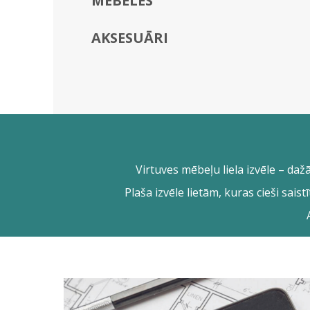
MĒBELES
AKSESUĀRI
Virtuves mēbeļu liela izvēle – daž
Plaša izvēle lietām, kuras cieši sais