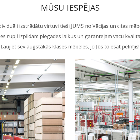
MŪSU IESPĒJAS
viduāli izstrādātu virtuvi tieši JUMS no Vācijas un citas mē
ēs rupji izpildām piegādes laikus un garantējam vācu kvalitāt
Ļaujiet sev augstākās klases mēbeles, jo Jūs to esat pelnījis!