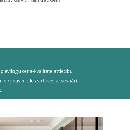
nas, stikla vitrīnām traukiem.
ievilcīgu cena-kvalitāte attiecību.
a un eiropas modes virtuves aksesuāri.
.