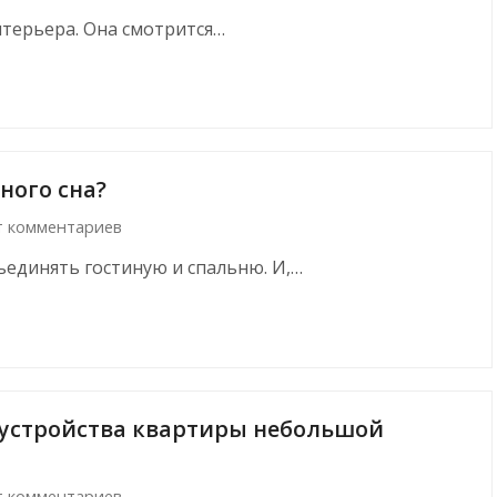
нтерьера. Она смотрится…
ного сна?
т комментариев
единять гостиную и спальню. И,…
бустройства квартиры небольшой
т комментариев