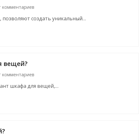
т комментариев
, позволяют создать уникальный…
я вещей?
т комментариев
иант шкафа для вещей,…
й?