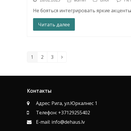
Не бояться интегрировать яркие акценты
Читать далее
1
2
3
Page
Page
Page
Следующий
Контакты
Адрес: Рига, ул.Юркалнес 1
Телефон: +37129255402
E-mail: info@dehaus.lv