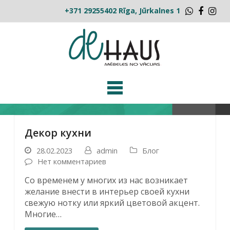
+371 29255402
Rīga, Jūrkalnes 1
Whatsap
Faceb
Ins
Декор кухни
28.02.2023
admin
Блог
Нет комментариев
Со временем у многих из нас возникает
желание внести в интерьер своей кухни
свежую нотку или яркий цветовой акцент.
Многие…